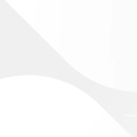
Prése
n