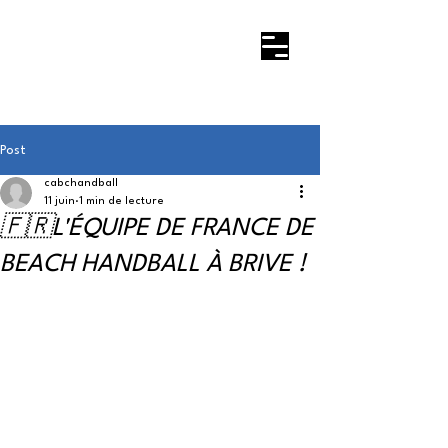
Post
cabchandball
11 juin
1 min de lecture
🇫🇷L'ÉQUIPE DE FRANCE DE
BEACH HANDBALL À BRIVE !